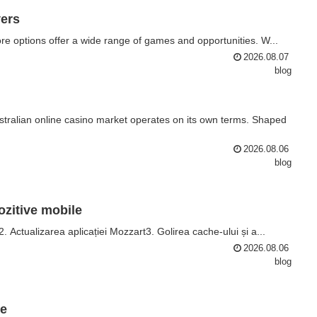
yers
shore options offer a wide range of games and opportunities. W...
2026.08.07
blog
alian online casino market operates on its own terms. Shaped
2026.08.06
blog
ozitive mobile
2. Actualizarea aplicației Mozzart3. Golirea cache-ului și a...
2026.08.06
blog
de