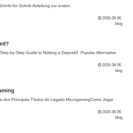
ritt-für-Schritt-Anleitung zur ersten
2026.08.06
blog
ted?
 Step-by-Step Guide to Making a Deposit3. Popular Alternative
2026.08.06
blog
gaming
a dos Principais Títulos do Legado MicrogamingComo Jogar
2026.08.06
blog