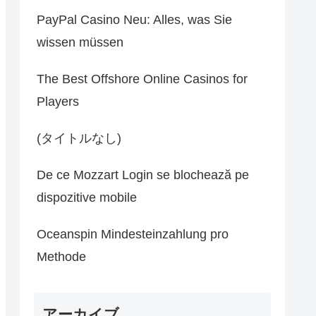
PayPal Casino Neu: Alles, was Sie
wissen müssen
The Best Offshore Online Casinos for
Players
(タイトルなし)
De ce Mozzart Login se blochează pe
dispozitive mobile
Oceanspin Mindesteinzahlung pro
Methode
アーカイブ