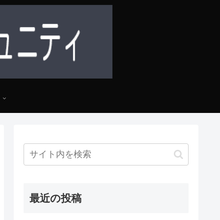
最近の投稿